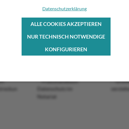
Datenschutzerklärung
ALLE COOKIES AKZEPTIEREN
NUR TECHNISCH NOTWENDIGE
KONFIGURIEREN