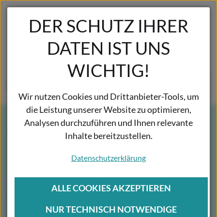
Zum Hauptinhalt springen
DER SCHUTZ IHRER
DATEN IST UNS
WICHTIG!
Waren
Wir nutzen Cookies und Drittanbieter-Tools, um
die Leistung unserer Website zu optimieren,
Analysen durchzuführen und Ihnen relevante
Online-Seminar:
Inhalte bereitzustellen.
Pflichtteilsreduzierende
Datenschutzerklärung
Maßnahmen – umfassend
ALLE COOKIES AKZEPTIEREN
beraten und rechtssicher
NUR TECHNISCH NOTWENDIGE
gestalten (12.11.2027)